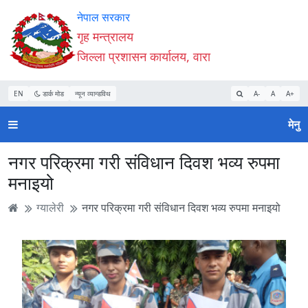
Accessibility
मुख्य
मुख्य
वेबसाइट
नेपाल सरकार
Mode
सामाग्री
नेभिगेसन
खोजमा
गृह मन्त्रालय
सुरु
पढ्नुहाेस्
पढ्नुहाेस्
जानुहोस्
जिल्ला प्रशासन कार्यालय, वारा
गर्नुहोस्
EN
डार्क मोड
न्यून व्यान्डविथ
A-
A
A+
मेनु
नगर परिक्रमा गरी संविधान दिवश भव्य रुपमा
मनाइयो
ग्यालेरी
नगर परिक्रमा गरी संविधान दिवश भव्य रुपमा मनाइयो