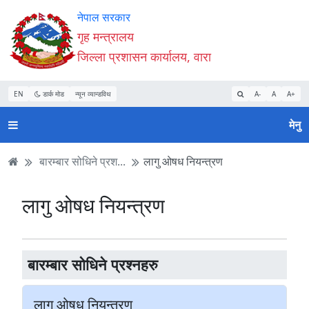
Accessibility
मुख्य
मुख्य
वेबसाइट
नेपाल सरकार
Mode
सामाग्री
नेभिगेसन
खोजमा
गृह मन्त्रालय
सुरु
पढ्नुहाेस्
पढ्नुहाेस्
जानुहोस्
जिल्ला प्रशासन कार्यालय, वारा
गर्नुहोस्
EN
डार्क मोड
न्यून व्यान्डविथ
A-
A
A+
मेनु
बारम्बार सोधिने प्रश...
लागु ओषध नियन्त्रण
लागु ओषध नियन्त्रण
बारम्बार सोधिने प्रश्नहरु
लागु ओषध नियन्त्रण