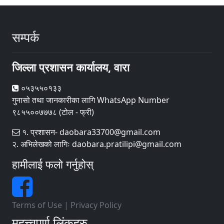
सम्पर्क
जिल्ला प्रशासन कार्यालय, वारा
०५३५५०१३३
गुनासो तथा जानकारीका लागि WhatsApp Number
९८५५००७७७८ (टोल - फ्री)
१. प्रशासन- daobara33700@gmail.com
२. अभिलेखको लागिः daobara.pratilipi@gmail.com
हामीलाई फलो गर्नुहोस्
Terms of Use
|
Privacy Policy
महत्त्वपूर्ण लिंकहरु