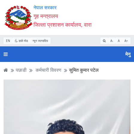
Accessibility
मुख्य
मुख्य
वेबसाइट
नेपाल सरकार
Mode
सामाग्री
नेभिगेसन
खोजमा
गृह मन्त्रालय
सुरु
पढ्नुहाेस्
पढ्नुहाेस्
जानुहोस्
जिल्ला प्रशासन कार्यालय, वारा
गर्नुहोस्
EN
डार्क मोड
न्यून व्यान्डविथ
A-
A
A+
मेनु
पछाडी
कर्मचारी विवरण
सुमित कुमार पटेल