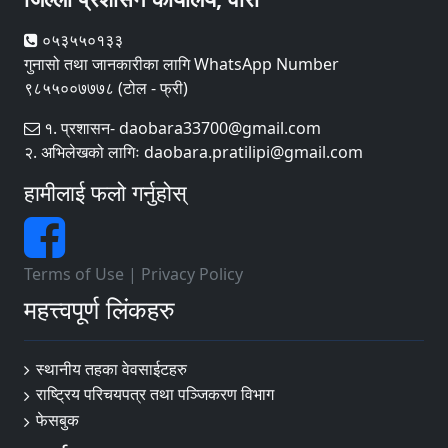
०५३५५०१३३
गुनासो तथा जानकारीका लागि WhatsApp Number
९८५५००७७७८ (टोल - फ्री)
१. प्रशासन- daobara33700@gmail.com
२. अभिलेखको लागिः daobara.pratilipi@gmail.com
हामीलाई फलो गर्नुहोस्
Terms of Use
|
Privacy Policy
महत्त्वपूर्ण लिंकहरु
स्थानीय तहका वेवसाईटहरु
राष्ट्रिय परिचयपत्र तथा पञ्जिकरण विभाग
फेसबुक