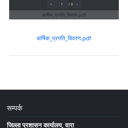
बार्षिक_प्रगति_विवरण.pdf
सम्पर्क
जिल्ला प्रशासन कार्यालय, वारा