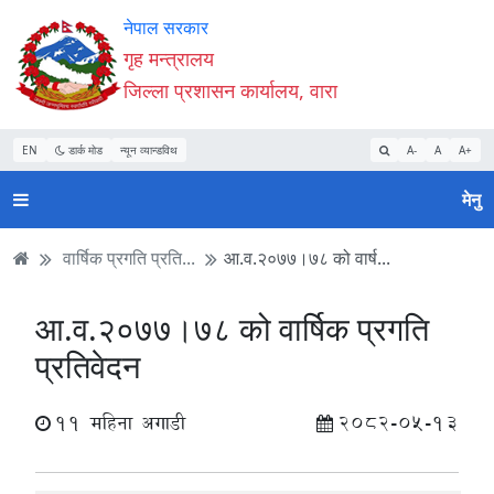
Accessibility
मुख्य
मुख्य
वेबसाइट
नेपाल सरकार
Mode
सामाग्री
नेभिगेसन
खोजमा
गृह मन्त्रालय
सुरु
पढ्नुहाेस्
पढ्नुहाेस्
जानुहोस्
जिल्ला प्रशासन कार्यालय, वारा
गर्नुहोस्
EN
डार्क मोड
न्यून व्यान्डविथ
A-
A
A+
मेनु
वार्षिक प्रगति प्रति...
आ.व.२०७७।७८ को वार्ष...
आ.व.२०७७।७८ को वार्षिक प्रगति
प्रतिवेदन
11 महिना अगाडी
2082-05-13