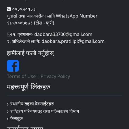
०५३५५०१३३
गुनासो तथा जानकारीका लागि WhatsApp Number
९८५५००७७७८ (टोल - फ्री)
१. प्रशासन- daobara33700@gmail.com
२. अभिलेखको लागिः daobara.pratilipi@gmail.com
हामीलाई फलो गर्नुहोस्
Terms of Use
|
Privacy Policy
महत्त्वपूर्ण लिंकहरु
स्थानीय तहका वेवसाईटहरु
राष्ट्रिय परिचयपत्र तथा पञ्जिकरण विभाग
फेसबुक