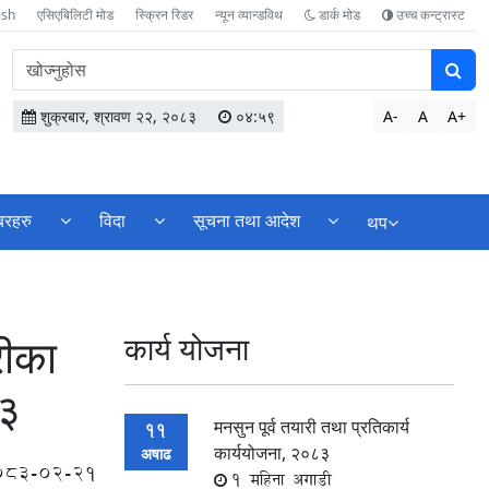
ish
एसिएबिलिटी मोड
स्क्रिन रिडर
न्यून व्यान्डविथ
डार्क मोड
उच्च कन्ट्रास्ट
वेबसाइटमा
सामग्री
खोज्नुहोस
शुक्रबार, श्रावण २२, २०८३
०४:५९
A-
A
A+
्बरहरु
विदा
सूचना तथा आदेश
थप
रीका
कार्य योजना
८३
मनसुन पूर्व तयारी तथा प्रतिकार्य
11
कार्ययोजना, २०८३
अषाढ
083-02-21
1 महिना अगाडी