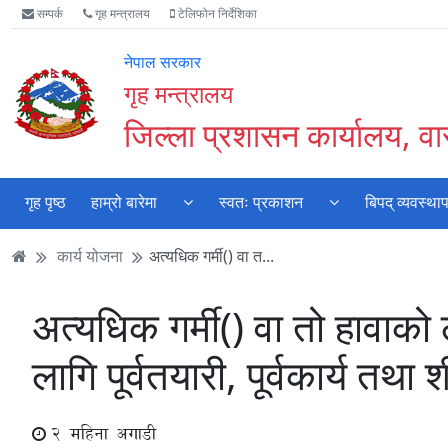
Accessibility
मुख्य
मुख्य
वेबसाइट
सम्पर्क
गृह मन्त्रालय
टेलिफोन निर्देशिका
Mode
सामाग्री
नेभिगेसन
खोजमा
सुरु
पढ्नुहाेस्
पढ्नुहाेस्
जानुहोस्
नेपाल सरकार
गर्नुहोस्
गृह मन्त्रालय
जिल्ला प्रशासन कार्यालय, वा
गृह पृष्ठ
हाम्रो बारेमा
स्वतः प्रकाशन
बिपद् व्यवस्था
कार्य योजना
अत्यधिक गर्मी() वा त...
अत्यधिक गर्मी() वा तो हावा
लागि पूर्वतयारी, पूर्वकार्य तथ
2 महिना अगाडी