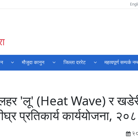
Engl
रा
पन
मौजुदा कानुन
जिल्ला दररेट
महत्वपूर्ण सम्पर्क नम
को लहर 'लू' (Heat Wave) र खडे
ा शीघ्र प्रतिकार्य कार्ययोजना, २०
2