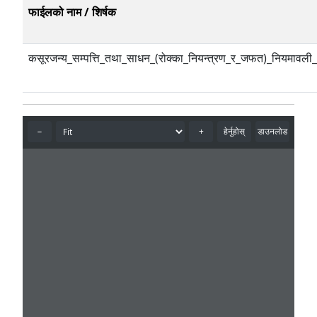
फाईलको नाम / शिर्षक
कसूरजन्य_सम्पत्ति_तथा_साधन_(रोक्का_नियन्त्रण_र_जफत)_नियम