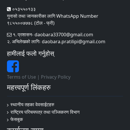
०५३५५०१३३
गुनासो तथा जानकारीका लागि WhatsApp Number
९८५५००७७७८ (टोल - फ्री)
१. प्रशासन- daobara33700@gmail.com
२. अभिलेखको लागिः daobara.pratilipi@gmail.com
हामीलाई फलो गर्नुहोस्
Terms of Use
|
Privacy Policy
महत्त्वपूर्ण लिंकहरु
स्थानीय तहका वेवसाईटहरु
राष्ट्रिय परिचयपत्र तथा पञ्जिकरण विभाग
फेसबुक