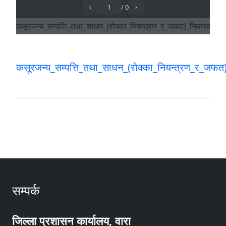
कसूरजन्य_सम्पत्ति_तथा_साधन_(रोक्का_नियन्त्रण_र
सम्पर्क
जिल्ला प्रशासन कार्यालय, वारा