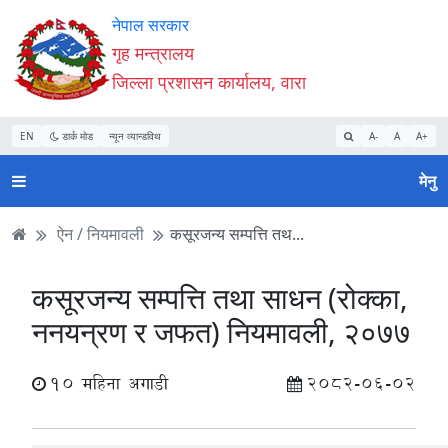
Accessibility
मुख्य
मुख्य
वेबसाइट
नेपाल सरकार
Mode
सामाग्री
नेभिगेसन
खोजमा
गृह मन्त्रालय
सुरु
पढ्नुहाेस्
पढ्नुहाेस्
जानुहोस्
जिल्ला प्रशासन कार्यालय, वारा
गर्नुहोस्
EN
डार्क मोड
न्यून व्यान्डविथ
A-
A
A+
मेनु
ऐन / नियमावली
कसूरजन्य सम्पत्ति तथ...
कसूरजन्य सम्पत्ति तथा साधन (रोक्का,
ननयन्रण र जफत) नियमावली, २०७७
10 महिना अगाडी
2082-06-02