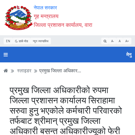
Accessibility
मुख्य
मुख्य
वेबसाइट
नेपाल सरकार
Mode
सामाग्री
नेभिगेसन
खोजमा
गृह मन्त्रालय
सुरु
पढ्नुहाेस्
पढ्नुहाेस्
जानुहोस्
जिल्ला प्रशासन कार्यालय, वारा
गर्नुहोस्
EN
डार्क मोड
न्यून व्यान्डविथ
A-
A
A+
मेनु
स्लाइडर
प्रमुख जिल्ला अधिकार...
प्रमुख जिल्ला अधिकारीको रुपमा
जिल्ला प्रशासन कार्यालय सिराहामा
सरुवा हुनु भएकोले कर्मचारी परिवारको
तर्फबाट श्रीमान् प्रमुख जिल्ला
अधिकारी बसन्त अधिकारीज्यूको फेरी