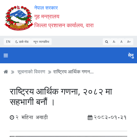
Accessibility
मुख्य
मुख्य
वेबसाइट
नेपाल सरकार
Mode
सामाग्री
नेभिगेसन
खोजमा
गृह मन्त्रालय
सुरु
पढ्नुहाेस्
पढ्नुहाेस्
जानुहोस्
जिल्ला प्रशासन कार्यालय, वारा
गर्नुहोस्
EN
डार्क मोड
न्यून व्यान्डविथ
A-
A
A+
मेनु
सूचनाको विवरण
राष्ट्रिय आर्थिक गणन...
राष्ट्रिय आर्थिक गणना, २०८२ मा
सहभागी बनौं ।
2 महिना अगाडी
2083-01-31