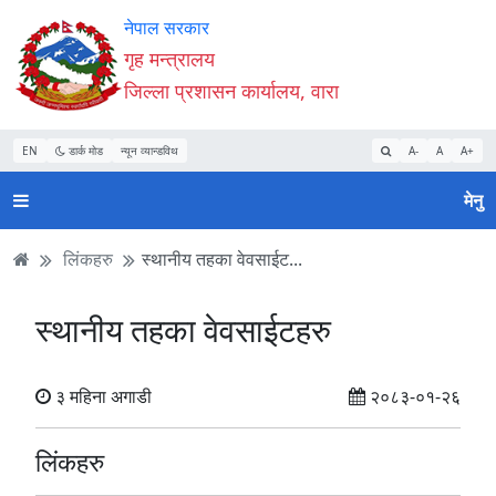
Accessibility
मुख्य
मुख्य
वेबसाइट
नेपाल सरकार
Mode
सामाग्री
नेभिगेसन
खोजमा
गृह मन्त्रालय
सुरु
पढ्नुहाेस्
पढ्नुहाेस्
जानुहोस्
जिल्ला प्रशासन कार्यालय, वारा
गर्नुहोस्
EN
डार्क मोड
न्यून व्यान्डविथ
A-
A
A+
मेनु
लिंकहरु
स्थानीय तहका वेवसाईट...
स्थानीय तहका वेवसाईटहरु
३ महिना अगाडी
२०८३-०१-२६
लिंकहरु