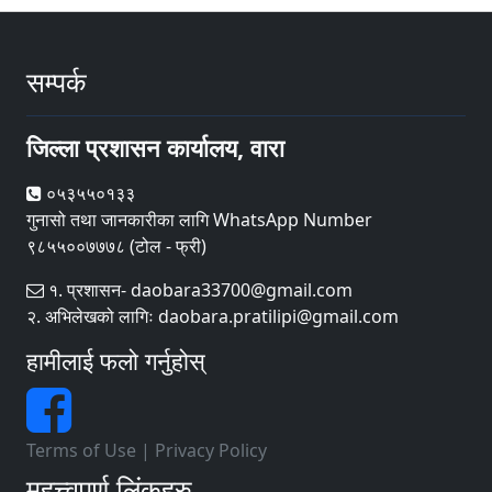
सम्पर्क
जिल्ला प्रशासन कार्यालय, वारा
०५३५५०१३३
गुनासो तथा जानकारीका लागि WhatsApp Number
९८५५००७७७८ (टोल - फ्री)
१. प्रशासन- daobara33700@gmail.com
२. अभिलेखको लागिः daobara.pratilipi@gmail.com
हामीलाई फलो गर्नुहोस्
Terms of Use
|
Privacy Policy
महत्त्वपूर्ण लिंकहरु