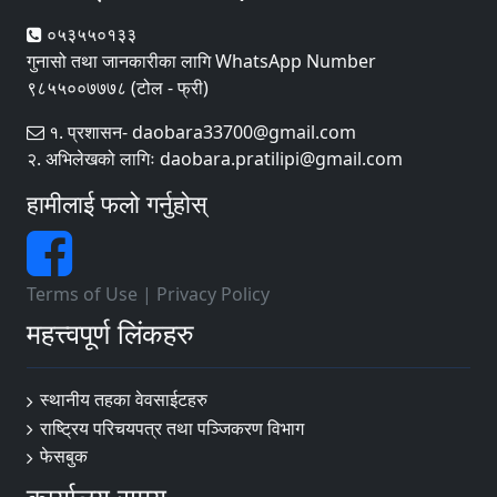
०५३५५०१३३
गुनासो तथा जानकारीका लागि WhatsApp Number
९८५५००७७७८ (टोल - फ्री)
१. प्रशासन- daobara33700@gmail.com
२. अभिलेखको लागिः daobara.pratilipi@gmail.com
हामीलाई फलो गर्नुहोस्
Terms of Use
|
Privacy Policy
महत्त्वपूर्ण लिंकहरु
स्थानीय तहका वेवसाईटहरु
राष्ट्रिय परिचयपत्र तथा पञ्जिकरण विभाग
फेसबुक