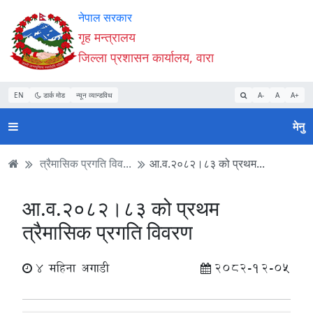
Accessibility
मुख्य
मुख्य
वेबसाइट
नेपाल सरकार
Mode
सामाग्री
नेभिगेसन
खोजमा
गृह मन्त्रालय
सुरु
पढ्नुहाेस्
पढ्नुहाेस्
जानुहोस्
जिल्ला प्रशासन कार्यालय, वारा
गर्नुहोस्
EN
डार्क मोड
न्यून व्यान्डविथ
A-
A
A+
मेनु
त्रैमासिक प्रगति विव...
आ.व.२०८२।८३ को प्रथम...
आ.व.२०८२।८३ को प्रथम
त्रैमासिक प्रगति विवरण
4 महिना अगाडी
2082-12-05