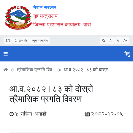
Accessibility
मुख्य
मुख्य
वेबसाइट
नेपाल सरकार
Mode
सामाग्री
नेभिगेसन
खोजमा
गृह मन्त्रालय
सुरु
पढ्नुहाेस्
पढ्नुहाेस्
जानुहोस्
जिल्ला प्रशासन कार्यालय, वारा
गर्नुहोस्
EN
डार्क मोड
न्यून व्यान्डविथ
A-
A
A+
मेनु
त्रैमासिक प्रगति विव...
आ.व.२०८२।८३ को दोस्र...
आ.व.२०८२।८३ को दोस्रो
त्रैमासिक प्रगति विवरण
4 महिना अगाडी
2082-12-05