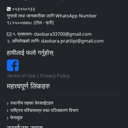
०५३५५०१३३
गुनासो तथा जानकारीका लागि WhatsApp Number
९८५५००७७७८ (टोल - फ्री)
१. प्रशासन- daobara33700@gmail.com
२. अभिलेखको लागिः daobara.pratilipi@gmail.com
हामीलाई फलो गर्नुहोस्
Terms of Use
|
Privacy Policy
महत्त्वपूर्ण लिंकहरु
स्थानीय तहका वेवसाईटहरु
राष्ट्रिय परिचयपत्र तथा पञ्जिकरण विभाग
फेसबुक