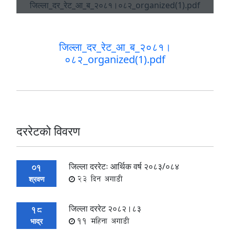
जिल्ला_दर_रेट_आ_ब_२०८१।
०८२_organized(1).pdf
दररेटको विवरण
जिल्ला दररेटः आर्थिक वर्ष २०८३/०८४
01
23 दिन अगाडी
श्रवण
जिल्ला दररेट २०८२।८३
18
11 महिना अगाडी
भाद्र