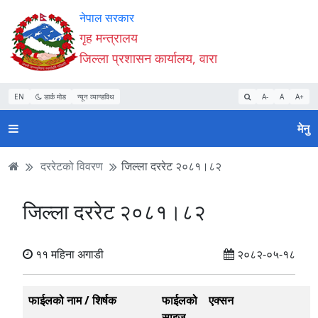
Accessibility
मुख्य
मुख्य
वेबसाइट
नेपाल सरकार
Mode
सामाग्री
नेभिगेसन
खोजमा
गृह मन्त्रालय
सुरु
पढ्नुहाेस्
पढ्नुहाेस्
जानुहोस्
जिल्ला प्रशासन कार्यालय, वारा
गर्नुहोस्
EN
डार्क मोड
न्यून व्यान्डविथ
A-
A
A+
मेनु
दररेटको विवरण
जिल्ला दररेट २०८१।८२
जिल्ला दररेट २०८१।८२
११ महिना अगाडी
२०८२-०५-१८
फाईलको नाम / शिर्षक
फाईलको
एक्सन
साइज