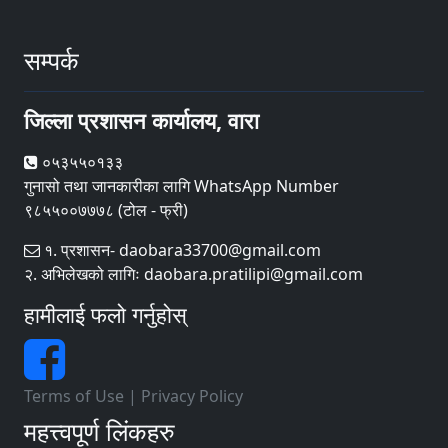
सम्पर्क
जिल्ला प्रशासन कार्यालय, वारा
०५३५५०१३३
गुनासो तथा जानकारीका लागि WhatsApp Number
९८५५००७७७८ (टोल - फ्री)
१. प्रशासन- daobara33700@gmail.com
२. अभिलेखको लागिः daobara.pratilipi@gmail.com
हामीलाई फलो गर्नुहोस्
Terms of Use
|
Privacy Policy
महत्त्वपूर्ण लिंकहरु