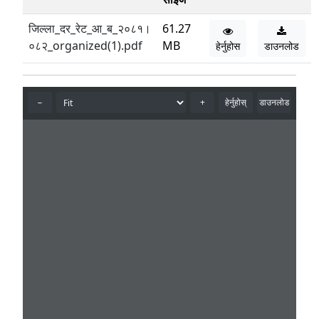
जिल्ला_दर_रेट_आ_ब_२०८१।
61.27
०८२_organized(1).pdf
MB
हेर्नुहोस
डाउनलोड