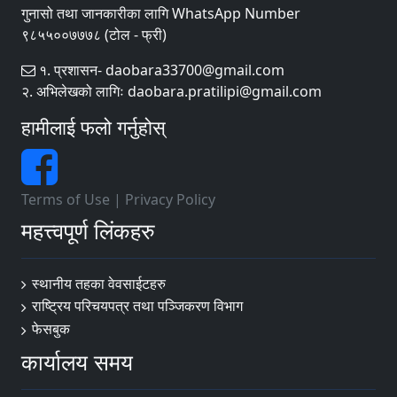
गुनासो तथा जानकारीका लागि WhatsApp Number
९८५५००७७७८ (टोल - फ्री)
१. प्रशासन- daobara33700@gmail.com
२. अभिलेखको लागिः daobara.pratilipi@gmail.com
हामीलाई फलो गर्नुहोस्
Terms of Use
|
Privacy Policy
महत्त्वपूर्ण लिंकहरु
स्थानीय तहका वेवसाईटहरु
राष्ट्रिय परिचयपत्र तथा पञ्जिकरण विभाग
फेसबुक
कार्यालय समय