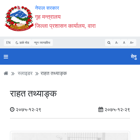
Accessibility
मुख्य
मुख्य
वेबसाइट
नेपाल सरकार
Mode
सामाग्री
नेभिगेसन
खोजमा
गृह मन्त्रालय
सुरु
पढ्नुहाेस्
पढ्नुहाेस्
जानुहोस्
जिल्ला प्रशासन कार्यालय, वारा
गर्नुहोस्
EN
डार्क मोड
न्यून व्यान्डविथ
A-
A
A+
मेनु
स्लाइडर
राहत तथ्याङ्क
राहत तथ्याङ्क
२०७५-१२-२९
२०७५-१२-२९