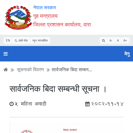
Accessibility
मुख्य
मुख्य
वेबसाइट
नेपाल सरकार
Mode
सामाग्री
नेभिगेसन
खोजमा
गृह मन्त्रालय
सुरु
पढ्नुहाेस्
पढ्नुहाेस्
जानुहोस्
जिल्ला प्रशासन कार्यालय, वारा
गर्नुहोस्
EN
डार्क मोड
न्यून व्यान्डविथ
A-
A
A+
मेनु
सूचनाको विवरण
सार्वजनिक बिदा सम्बन...
सार्वजनिक बिदा सम्बन्धी सूचना ।
5 महिना अगाडी
2082-11-14