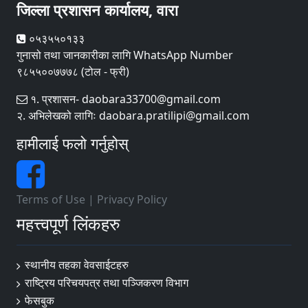
जिल्ला प्रशासन कार्यालय, वारा
०५३५५०१३३
गुनासो तथा जानकारीका लागि WhatsApp Number
९८५५००७७७८ (टोल - फ्री)
१. प्रशासन- daobara33700@gmail.com
२. अभिलेखको लागिः daobara.pratilipi@gmail.com
हामीलाई फलो गर्नुहोस्
Terms of Use
|
Privacy Policy
महत्त्वपूर्ण लिंकहरु
स्थानीय तहका वेवसाईटहरु
राष्ट्रिय परिचयपत्र तथा पञ्जिकरण विभाग
फेसबुक